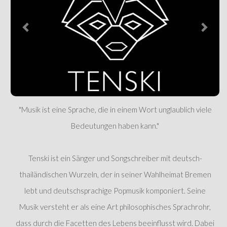
"Musik ist eine Sprache, die in einem Wort unglaublich viele
Bedeutungen haben kann."
Tenski ist ein Sänger und Songschreiber mit deutsch-
thailändischen Wurzeln, der in seiner Wahlheimat Bremen
lebt und deutschsprachige Popmusik komponiert. Seine
Musik versteht er als eine Art philosophisches Sprachrohr,
dass durch die Facetten des Lebens beeinflusst wird. Dabei