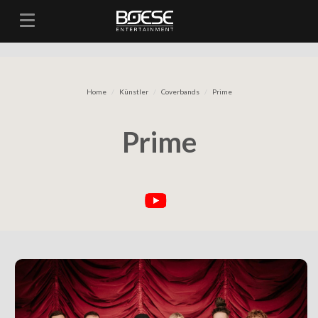
Toggle navigation
Home
Künstler
Coverbands
Prime
Prime