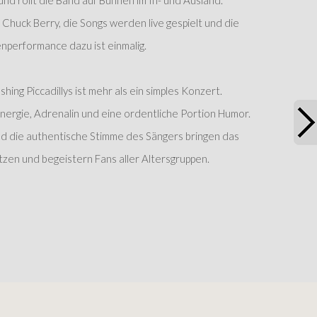
nd rollt die Band auf Bühnen im In- und Ausland.
 Chuck Berry, die Songs werden live gespielt und die
nperformance dazu ist einmalig.
hing Piccadillys ist mehr als ein simples Konzert.
Energie, Adrenalin und eine ordentliche Portion Humor.
nd die authentische Stimme des Sängers bringen das
zen und begeistern Fans aller Altersgruppen.