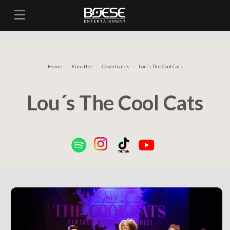
Toggle navigation
Home
Künstler
Coverbands
Lou´s The Cool Cats
Lou´s The Cool Cats
Previous
N