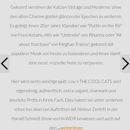
Gekonnt vereinen die Katzen Vintage und Moderne, ohne
den alten Charme golden glänzender Epochen zu verlieren.
Es gelingt ihnen 20er Jahre Klassiker wie "Puttin on the Riz"
von Fred Astaire, Hits wie "Umbrella" von Rihanna oder "All
about that base" von Meghan Trainor: gekonnt mit
populärer Musik von heute zu fusionieren und ihnen damit
eine neue, reizvolle Note zu verpassen.
Hier wird nichts weichgespült: Lou`s THE COOL CATS sind
eigensinnig, authentisch, extra-vagant, charmant und
absolute Profis in ihrem Fach. Dies haben sie unter anderem
schon bei diversen Auftritten mit Helmut Zerlett in der
Harald Schmidt Show und im WDR bewiesen und auch auf
den
...
weiterlesen