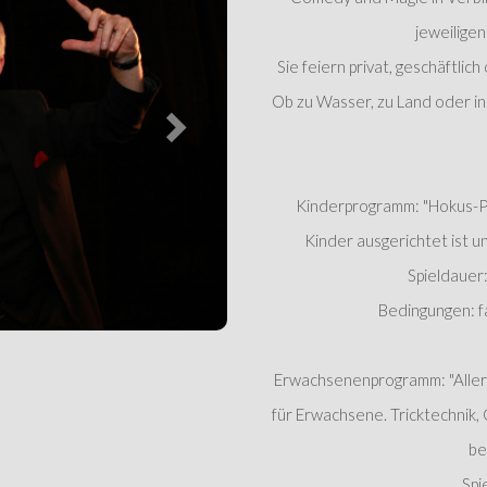
jeweilige
Sie feiern privat, geschäftli
Ob zu Wasser, zu Land oder in 
Kinderprogramm: "Hokus-Po
Kinder ausgerichtet ist 
Spieldauer:
Bedingungen: fa
Erwachsenenprogramm: "Aller 
für Erwachsene. Tricktechnik,
be
Spi