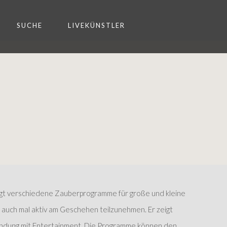
SUCHE
LIVEKÜNSTLER
eigt verschiedene Zauberprogramme für große und kleine
, auch mal aktiv am Geschehen teilzunehmen. Er zeigt
ndung mit Entertainment. Die Programme können den