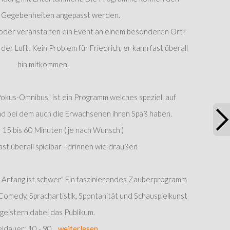
n Gegebenheiten angepasst werden.
ch oder veranstalten ein Event an einem besonderen Ort?
der Luft: Kein Problem für Friedrich, er kann fast überall
hin mitkommen.
kus-Omnibus" ist ein Programm welches speziell auf
und bei dem auch die Erwachsenen ihren Spaß haben.
 15 bis 60 Minuten ( je nach Wunsch )
st überall spielbar - drinnen wie draußen
Anfang ist schwer" Ein faszinierendes Zauberprogramm
 Comedy, Sprachartistik, Spontanität und Schauspielkunst
geistern dabei das Publikum.
eldauer: 10 - 90
...
weiterlesen