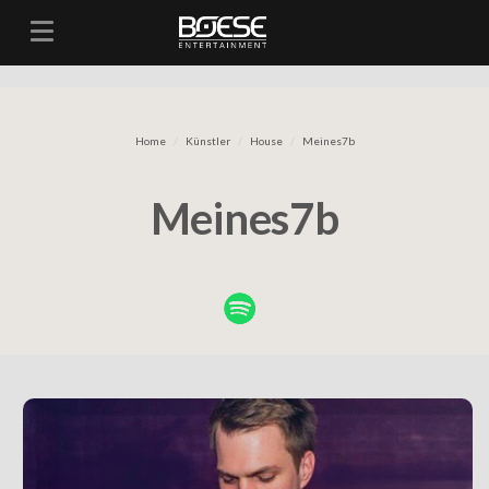
Toggle navigation
Home
Künstler
House
Meines7b
Meines7b